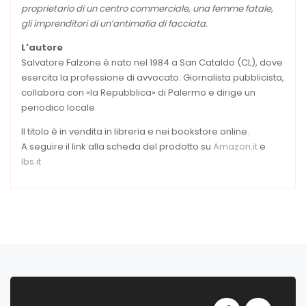
proprietario di un centro commerciale, una femme fatale,
gli imprenditori di un’antimafia di facciata.
L'autore
Salvatore Falzone è nato nel 1984 a San Cataldo (CL), dove
esercita la professione di avvocato. Giornalista pubblicista,
collabora con «la Repubblica» di Palermo e dirige un
periodico locale.
Il titolo è in vendita in libreria e nei bookstore online.
A seguire il link alla scheda del prodotto su
Amazon.it
e
Ibs.it