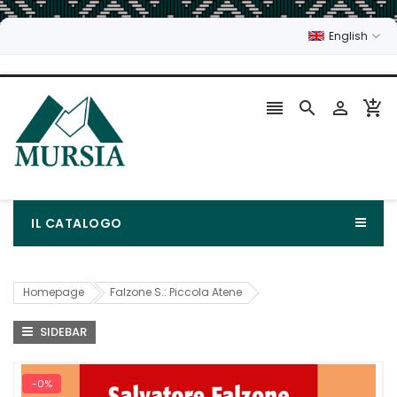
English




IL CATALOGO
Homepage
Falzone S.: Piccola Atene
SIDEBAR
-0%