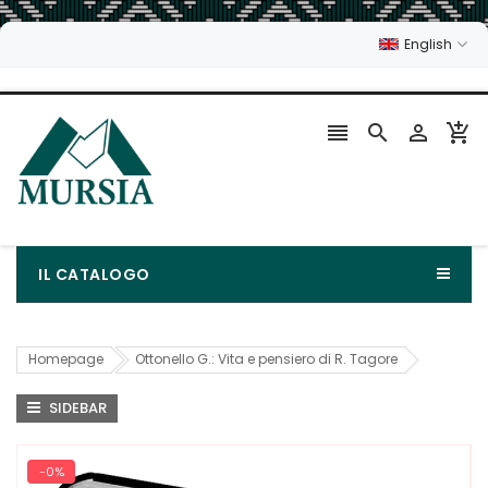
English




IL CATALOGO
Homepage
Ottonello G.: Vita e pensiero di R. Tagore
SIDEBAR
-0%