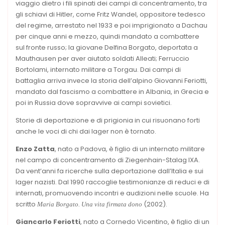
viaggio dietro i fili spinati dei campi di concentramento, tra
gli schiavi di Hitler, come Fritz Wandel, oppositore tedesco
del regime, arrestato nel 1933 e poi imprigionato a Dachau
per cinque anni e mezzo, quindi mandato a combattere
sul fronte russo; la giovane Delfina Borgato, deportata a
Mauthausen per aver aiutato soldati Alleati; Ferruccio
Bortolami, internato militare a Torgau. Dai campi di
battaglia arriva invece la storia dell’alpino Giovanni Feriotti,
mandato dal fascismo a combattere in Albania, in Grecia e
poi in Russia dove sopravvive ai campi sovietici.
Storie di deportazione e di prigionia in cui risuonano forti
anche le voci di chi dai lager non è tornato.
Enzo Zatta
, nato a Padova, è figlio di un internato militare
nel campo di concentramento di Ziegenhain-Stalag IXA.
Da vent’anni fa ricerche sulla deportazione dall’Italia e sui
lager nazisti. Dal 1990 raccoglie testimonianze di reduci e di
internati, promuovendo incontri e audizioni nelle scuole. Ha
scritto
(2002).
Maria Borgato. Una vita firmata dono
Giancarlo Feriotti
, nato a Cornedo Vicentino, è figlio di un