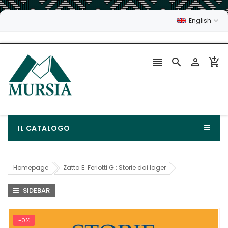
English




IL CATALOGO
Homepage
Zatta E. Feriotti G.: Storie dai lager
SIDEBAR
-0%