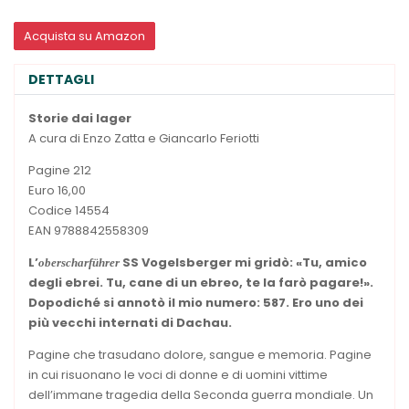
Acquista su Amazon
DETTAGLI
Storie dai lager
A cura di Enzo Zatta e Giancarlo Feriotti
Pagine 212
Euro 16,00
Codice 14554
EAN 9788842558309
L’
SS Vogelsberger mi gridò: «Tu, amico
oberscharführer
degli ebrei. Tu, cane di un ebreo, te la farò pagare!».
Dopodiché si annotò il mio numero: 587. Ero uno dei
più vecchi internati di Dachau.
Pagine che trasudano dolore, sangue e memoria. Pagine
in cui risuonano le voci di donne e di uomini vittime
dell’immane tragedia della Seconda guerra mondiale. Un