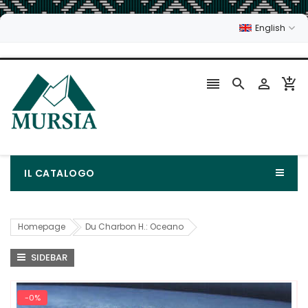
English




IL CATALOGO
Homepage
Du Charbon H.: Oceano
SIDEBAR
-0%