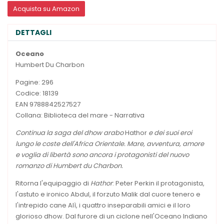
Acquista su Amazon
DETTAGLI
Oceano
Humbert Du Charbon
Pagine: 296
Codice: 18139
EAN 9788842527527
Collana: Biblioteca del mare - Narrativa
Continua la saga del dhow arabo
Hathor
e dei suoi eroi
lungo le coste dell'Africa Orientale. Mare, avventura, amore
e voglia di libertà sono ancora i protagonisti del nuovo
romanzo di Humbert du Charbon.
Ritorna l'equipaggio di
Hathor
: Peter Perkin il protagonista,
l'astuto e ironico Abdul, il forzuto Malik dal cuore tenero e
l'intrepido cane Alì, i quattro inseparabili amici e il loro
glorioso dhow. Dal furore di un ciclone nell'Oceano Indiano