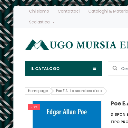
Chi siamo
Contattaci
Cataloghi & Materia
Scolastica
IL CATALOGO
Homepage
Poe E.A.: Lo scarabeo d'oro
Poe E.
-0%
DISPONIB
TIPO PR