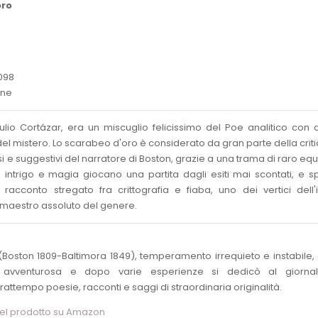
oro
098
one
Julio Cortázar, era un miscuglio felicissimo del Poe analitico con 
del mistero. Lo scarabeo d'oro è considerato da gran parte della criti
tensi e suggestivi del narratore di Boston, grazie a una trama di raro equi
 intrigo e magia giocano una partita dagli esiti mai scontati, e 
 racconto stregato fra crittografia e fiaba, uno dei vertici dell'
 maestro assoluto del genere.
(Boston 1809-Baltimora 1849), temperamento irrequieto e instabile
 avventurosa e dopo varie esperienze si dedicò al giornal
rattempo poesie, racconti e saggi di straordinaria originalità.
del prodotto su Amazon