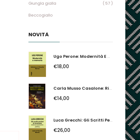
Giungla gialla
( 57 )
Beccogiallo
NOVITÀ
Ugo Perone: Modernità E Memoria
€18,00
Carla Musso Casalone: Ritratto Di Una Monaca Ribelle. Brigida Franzone,...
€14,00
Luca Grecchi: Gli Scritti Perduti Di Aristotele. Ipotesi Di Ricostruzione
€26,00