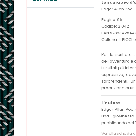
Lo scarabeo d'
Edgar Allan Poe
Pagine: 96
Codice: 21042
EAN 9788842544
Collana: IL PICCI 
Per lo scrittore 
dell'avventura e 
i risultati più in
espressivo, dove
sorprendenti. Un
produzione di un
L'autore
Edgar Allan Poe 
una giovinezza
pubblicando nel f
Vai alla scheda 