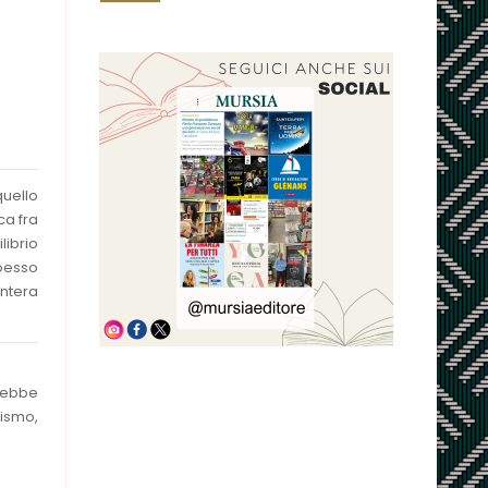
quello
ca fra
librio
spesso
intera
, ebbe
ismo,