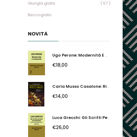
Giungla gialla
( 57 )
Beccogiallo
NOVITÀ
Ugo Perone: Modernità E Memoria
€18,00
Carla Musso Casalone: Ritratto Di Una Monaca Ribelle. Brigida Franzone,...
€14,00
Luca Grecchi: Gli Scritti Perduti Di Aristotele. Ipotesi Di Ricostruzione
€26,00