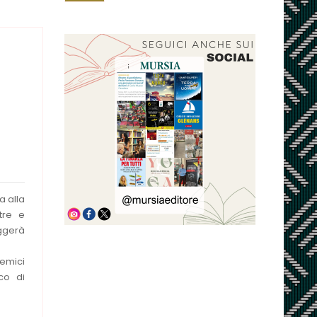
a alla
ltre e
eggerà
lemici
co di