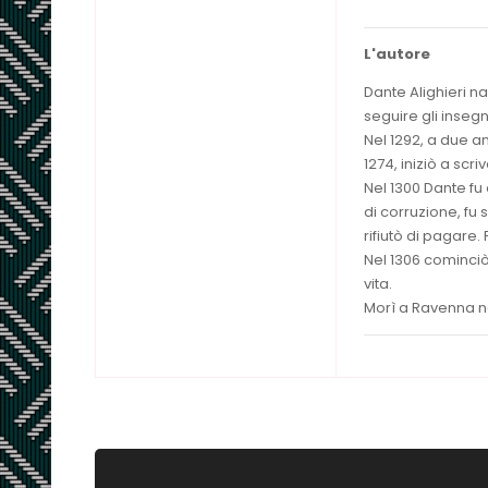
L'autore
Dante Alighieri na
seguire gli inseg
Nel 1292, a due a
1274, iniziò a scri
Nel 1300 Dante fu e
di corruzione, fu
rifiutò di pagare. 
Nel 1306 cominciò
vita.
Morì a Ravenna ne