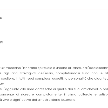
me
25
tracciano l'itinerario spirituale e umano di Dante, dall'adolescenz
Rime
 agli anni travagliati dell'esilio, completandosi l'una con le a
cogliere, in tutti i suoi complessi aspetti, la personalità che gigant
.
dia
e, l'aggiunta alle rime dantesche di quelle dei suoi amichevoli o po
consente di ricreare compiutamente il clima culturale e artisti
 vive e significative della nostra storia letteraria.