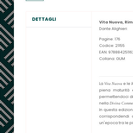
DETTAGLI
Vita Nuova, Ri
Dante Alighieri
Pagine: 176
Codice: 21155
EAN: 97888425116
Collana: GUM
La
e le
Vita Nuova
piena maturità e
permettendoci di 
nella
Divina Comme
In questa edizion
corrispondendi 
un'epoca tra le più