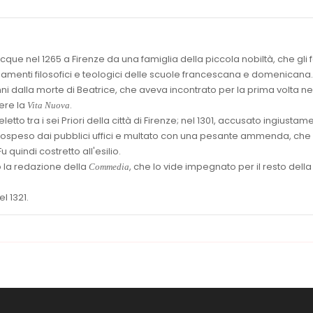
cque nel 1265 a Firenze da una famiglia della piccola nobiltà, che gli 
namenti filosofici e teologici delle scuole francescana e domenicana.
nni dalla morte di Beatrice, che aveva incontrato per la prima volta ne
vere la
.
Vita Nuova
letto tra i sei Priori della città di Firenze; nel 1301, accusato ingiustam
 sospeso dai pubblici uffici e multato con una pesante ammenda, che 
Fu quindi costretto all'esilio.
 la redazione della
, che lo vide impegnato per il resto della
Commedia
l 1321.