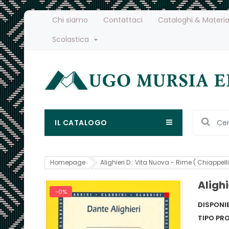
Chi siamo
Contattaci
Cataloghi & Materia
Scolastica
IL CATALOGO
Homepage
Alighieri D.: Vita Nuova - Rime ( Chiappelli
Alighi
-0%
DISPONIB
TIPO PR