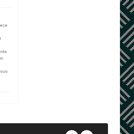
fece
l
ente
si
 sua