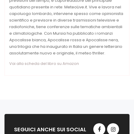
previsioni del tempo, è caporedattore del principale
quotidiano presente in rete: MeteoLive.it. Vive e lavora nel
capoluogo lombardo, interviene spesso come opinionista
scientifico e previsore in diverse trasmissioni televisive e
radiofoniche, tiene conferenze sulle tematiche ambientali
e climatologiche. Con Mursia ha pubblicato i romanzi
Apocalisse bianca, Apocalisse rossa e Apocalisse nera,
una trilogia che ha inaugurato in Italia un genere letterario
assolutamente nuovo e originale, il meteo thriller.
Vai alla scheda del libro su Amazon
SEGUICI ANCHE SUI SOCIAL