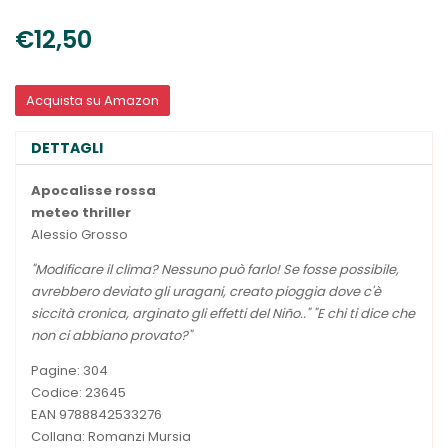
€12,50
Acquista su Amazon
DETTAGLI
Apocalisse rossa
meteo thriller
Alessio Grosso
"Modificare il clima? Nessuno può farlo! Se fosse possibile,
avrebbero deviato gli uragani, creato pioggia dove c'è
siccità cronica, arginato gli effetti del Niño.." "E chi ti dice che
non ci abbiano provato?"
Pagine: 304
Codice: 23645
EAN 9788842533276
Collana: Romanzi Mursia