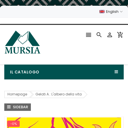
English




IL CATALOGO
Homepage
Gelati A.: L'albero della vita
SIDEBAR
-0%