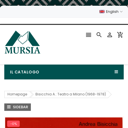
English




IL CATALOGO
Homepage
Bisicchia A.: Teatro a Milano (1968-1978)
SIDEBAR
-0%