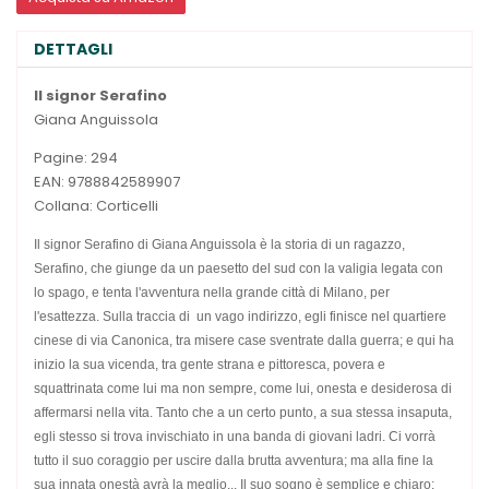
DETTAGLI
Il signor Serafino
Giana Anguissola
Pagine: 294
EAN: 9788842589907
Collana: Corticelli
Il signor Serafino di Giana Anguissola è la storia di un ragazzo,
Serafino, che giunge da un paesetto del sud con la valigia legata con
lo spago, e tenta l'avventura nella grande città di Milano, per
l'esattezza. Sulla traccia di un vago indirizzo, egli finisce nel quartiere
cinese di via Canonica, tra misere case sventrate dalla guerra; e qui ha
inizio la sua vicenda, tra gente strana e pittoresca, povera e
squattrinata come lui ma non sempre, come lui, onesta e desiderosa di
affermarsi nella vita. Tanto che a un certo punto, a sua stessa insaputa,
egli stesso si trova invischiato in una banda di giovani ladri. Ci vorrà
tutto il suo coraggio per uscire dalla brutta avventura; ma alla fine la
sua innata onestà avrà la meglio... Il suo sogno è semplice e chiaro: