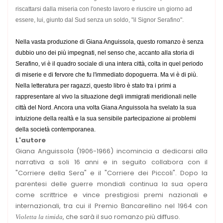
riscattarsi dalla miseria con l'onesto lavoro e riuscire un giorno ad
essere, lui, giunto dal Sud senza un soldo, "il Signor Serafino".
Nella vasta produzione di Giana Anguissola, questo romanzo è senza
dubbio uno dei più impegnati, nel senso che, accanto alla storia di
Serafino, vi è il quadro sociale di una intera città, colta in quel periodo
di miserie e di fervore che fu l'immediato dopoguerra. Ma vi è di più.
Nella letteratura per ragazzi, questo libro è stato tra i primi a
rappresentare al vivo la situazione degli immigrati meridionali nelle
città del Nord. Ancora una volta Giana Anguissola ha svelato la sua
intuizione della realtà e la sua sensibile partecipazione ai problemi
della società contemporanea.
L'autore
Giana Anguissola (1906-1966) incomincia a dedicarsi alla
narrativa a soli 16 anni e in seguito collabora con il
"Corriere della Sera" e il "Corriere dei Piccoli". Dopo la
parentesi delle guerre mondiali continua la sua opera
come scrittrice e vince prestigiosi premi nazionali e
internazionali, tra cui il Premio Bancarellino nel 1964 con
, che sarà il suo romanzo più diffuso.
Violetta la timida