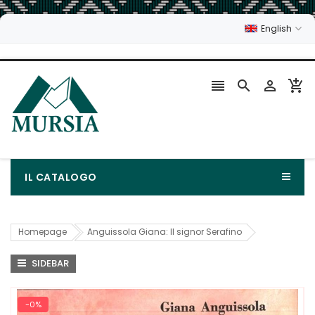
English




IL CATALOGO
Homepage
Anguissola Giana: Il signor Serafino
SIDEBAR
-0%