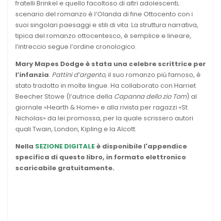
fratelli Brinkel e quello facoltoso di altri adolescenti;
scenario del romanzo è l’Olanda di fine Ottocento con i
suoi singolari paesaggi e stili di vita. La struttura narrativa,
tipica del romanzo ottocentesco, è semplice e lineare,
l’intreccio segue l’ordine cronologico.
Mary Mapes Dodge
è stata una celebre scrittrice per
l’infanzia
.
Pattini d’argento
, il suo romanzo più famoso, è
stato tradotto in molte lingue. Ha collaborato con Harriet
Beecher Stowe (l’autrice della
Capanna dello zio Tom
) al
giornale «Hearth & Home» e alla rivista per ragazzi «St.
Nicholas» da lei promossa, per la quale scrissero autori
quali Twain, London, Kipling e la Alcott.
Nella
SEZIONE DIGITALE
è disponibile l'appendice
specifica di questo libro, in formato elettronico
scaricabile gratuitamente.