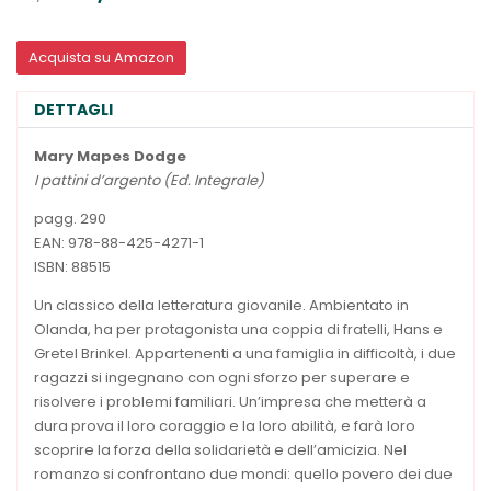
Acquista su Amazon
DETTAGLI
Mary Mapes Dodge
I pattini d’argento (Ed. Integrale)
pagg. 290
EAN: 978-88-425-4271-1
ISBN: 88515
Un classico della letteratura giovanile. Ambientato in
Olanda, ha per protagonista una coppia di fratelli, Hans e
Gretel Brinkel. Appartenenti a una famiglia in difficoltà, i due
ragazzi si ingegnano con ogni sforzo per superare e
risolvere i problemi familiari. Un’impresa che metterà a
dura prova il loro coraggio e la loro abilità, e farà loro
scoprire la forza della solidarietà e dell’amicizia. Nel
romanzo si confrontano due mondi: quello povero dei due