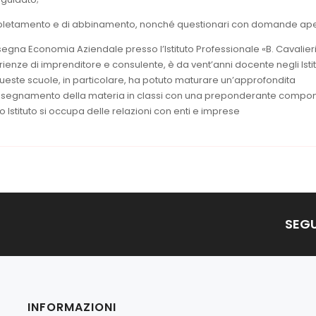
mpletamento e di abbinamento, nonché questionari con domande ape
segna Economia Aziendale presso l’Istituto Professionale «B. Cavalieri
ienze di imprenditore e consulente, è da vent’anni docente negli Istit
 queste scuole, in particolare, ha potuto maturare un’approfondita
insegnamento della materia in classi con una preponderante compo
suo Istituto si occupa delle relazioni con enti e imprese
SEGU
INFORMAZIONI