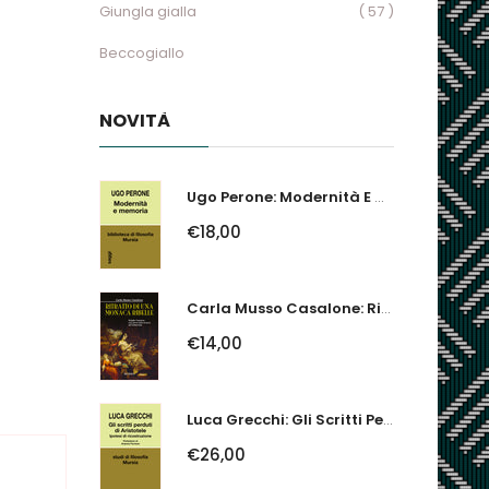
Giungla gialla
( 57 )
Beccogiallo
NOVITÀ
Ugo Perone: Modernità E Memoria
€18,00
Carla Musso Casalone: Ritratto Di Una Monaca Ribelle. Brigida Franzone,...
€14,00
Luca Grecchi: Gli Scritti Perduti Di Aristotele. Ipotesi Di Ricostruzione
€26,00