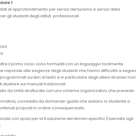
dale 1
 Ambiti di approfondimento per servizi del turismo e servizi della
 gli studenti degli istituti professionali
7044
ca
 oltre il primo ciclo» sono formulati con un linguaggio facilmente
e risponde alle esigenze degli studenti che hanno difficoltà a seguire
programmati sui libri di testo e in particolare degli allievi stranieri non
 studiare sui manuali tradizionali.
mato da Unità strutturate con uno schema organizzativo che prevede:
ormativa, corredata da domande-guida che aiutano lo studente a
ntenuti proposti in ordine consequenziale;
cale con spazi per la traduzione dei termini specifici (riservata agli
;
 guidato;