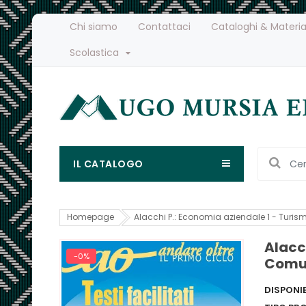
Chi siamo
Contattaci
Cataloghi & Materia
Scolastica
IL CATALOGO
Homepage
Alacchi P.: Economia aziendale 1 - Turi
Alacc
-0%
Comu
DISPONIB