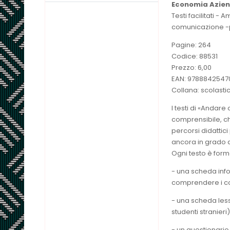
Economia Azien
Testi facilitati -
comunicazione -per
Pagine: 264
Codice: 88531
Prezzo: 6,00
EAN: 978884254
Collana: scolasti
I testi di «Andare
comprensibile, ch
percorsi didattici 
ancora in grado di
Ogni testo è for
- una scheda inf
comprendere i co
- una scheda lessi
studenti stranieri)
- un questionario