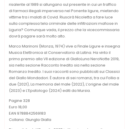
risalente al 1989 si allungano sul presente in cui un traffico
di farmaci illegali imperversa nel Ponente ligure, mietendo
vittime tra i malati di Covid. Riuscirà Nicoletta a fare luce
sulla complessa tela criminale delle infiltrazioni mafiose in
Liguria? Comunque vada, il prezzo che la vicecommissaria
dovrà pagare sarà molto alto.
Marco Marinoni (Monza, 1974) vive a Finale Ligure e insegna
Musica Elettronica al Conservatorio di Latina. Ha vinto il
primo premio alla VII edizione di GialloLuna NeroNotte 2019,
sia nella sezione Racconto Inedito sia nella sezione
Romanzo Inedito. I suoi racconti sono pubblicati sui Classici
del Giallo Mondadori. È autore di sei romanzi, tra cui Follia a
due (2021), La memoria del male (2022), L’origine del male
(2023) e L’Epatologo (2024) editi da Mursia.
Pagine 328
Euro 18,00
EAN 9788842569183
Collana: Giungla Gialla