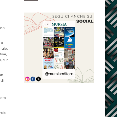
noni
 e
iale,
tive,
, e in
un
 di
ato.
rale.