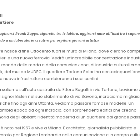
I
artiere
inarci Frank Zappa, sigaretta tra le labbra, aggirarsi naso all’insù tra i capan
do a un laboratorio creativo per ospitare giovani artisti.»
e nasce a fine Ottocento fuori le mura di Milano, dove c’erano campi
ieri e una nuova ferrovia. Vedrà un’incredibile concentrazione industr
 del mondo della moda e della comunicazione, di industrie culturali crea
, del museo MUDEC. Il quartiere Tortona Solari ha centocinquant’anni
o nuove infrastrutture cambieranno i suoi confini.
saliamo sull’auto costruita da Ettore Bugatti in via Tortona, beviamo 
 signor Bisleri nel suo stabilimento di via Savona, incrociamo migliaia
riche fino agli anni Ottanta, vediamo passare famose modelle. Un
mbia epoca ad ogni incrocio, con sorprendenti edifici che creano
ria degli abitanti l’identità moderna di un quartiere dal grande pass
è nato nel 1957 e vive a Milano. È architetto, giornalista pubblicista e
avorato per Regione Lombardia nella comunicazione e in campo cultu