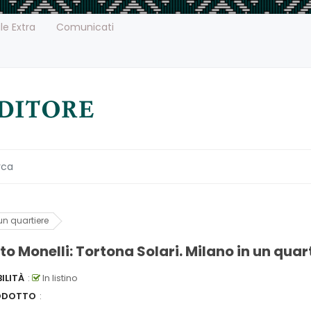
le Extra
Comunicati
un quartiere
o Monelli: Tortona Solari. Milano in un quar
ILITÀ
:
In listino
ODOTTO
: