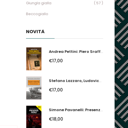
Giungla gialla
( 57 )
Beccogiallo
NOVITÀ
Andrea Pettini: Piero Sraffa, Il Bibliotecario Sovversivo. Un Economista Nel...
€17,00
Stefano Lazzaro, Ludovico Slongo: Mario Visintini. Il Primo Asso Della...
€17,00
Simone Pavanelli: Presenze Fatali. I Fantasmi Del Ferrarese Urlano Giustizia
€18,00