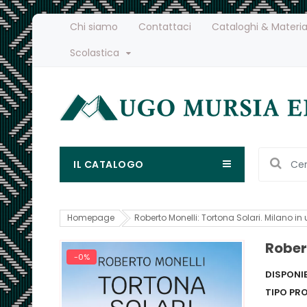
Chi siamo
Contattaci
Cataloghi & Materia
Scolastica
IL CATALOGO
Homepage
Roberto Monelli: Tortona Solari. Milano in 
Robert
-0%
DISPONIB
TIPO PR