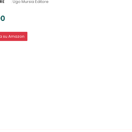
RE
:
Ugo Mursia Editore
00
ta su Amazon