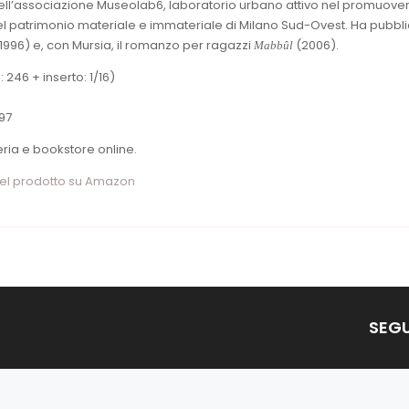
ell’associazione Museolab6, laboratorio urbano attivo nel promuover
del patrimonio materiale e immateriale di Milano Sud-Ovest. Ha pubbl
1996) e, con Mursia, il romanzo per ragazzi
(2006).
Mabbûl
 246 + inserto: 1/16)
97
reria e bookstore online.
del prodotto su Amazon
SEGU