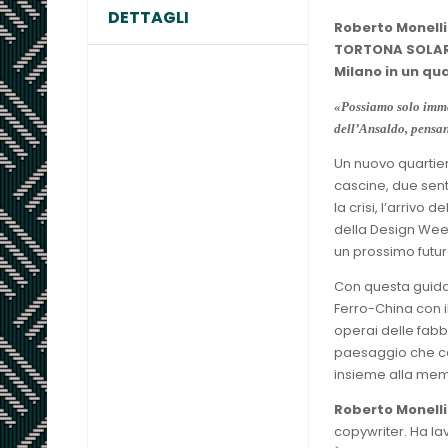
DETTAGLI
Roberto Monelli
TORTONA
SOLAR
Milano in un qu
«Possiamo solo immag
dell’Ansaldo, pensan
Un nuovo quartier
cascine, due sent
la crisi, l’arrivo
della Design Week
un prossimo futur
Con questa guida 
Ferro-China con il
operai delle fabb
paesaggio che ca
insieme alla memo
Roberto Monelli
copywriter. Ha l