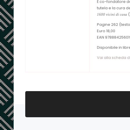
È co-fondatore d
tutela e la cura 
(
1600 vicini di casa
Pagine 262 (testo:
Euro 18,00
EAN 97888425601
Disponibile in lib
Vai alla scheda 