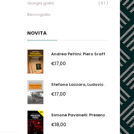
Giungla gialla
( 57 )
Beccogiallo
NOVITÀ
Andrea Pettini: Piero Sraffa, Il Bibliotecario Sovversivo. Un Economista Nel...
€17,00
Stefano Lazzaro, Ludovico Slongo: Mario Visintini. Il Primo Asso Della...
€17,00
Simone Pavanelli: Presenze Fatali. I Fantasmi Del Ferrarese Urlano Giustizia
€18,00