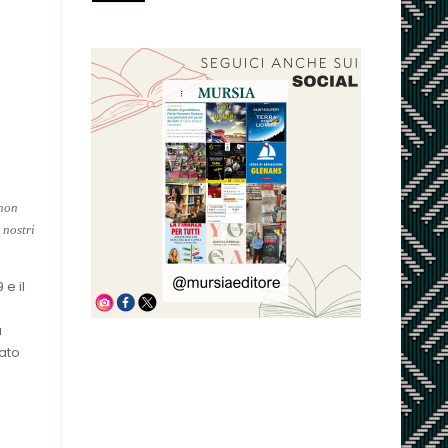
 non
 nostri
e il
a
eato