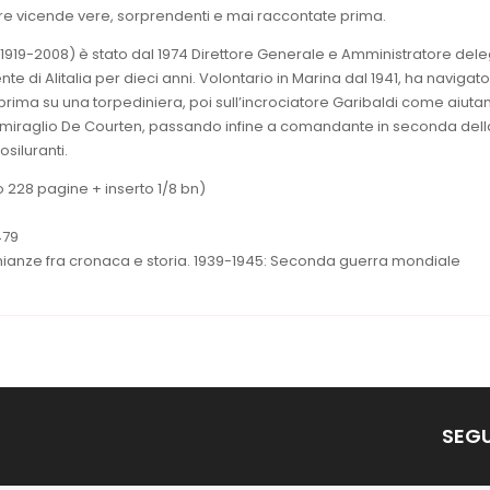
re vicende vere, sorprendenti e mai raccontate prima.
1919-2008) è stato dal 1974 Direttore Generale e Amministratore del
nte di Alitalia per dieci anni. Volontario in Marina dal 1941, ha navigato
pprima su una torpediniera, poi sull’incrociatore Garibaldi come aiutan
miraglio De Courten, passando infine a comandante in seconda del
siluranti.
 228 pagine + inserto 1/8 bn)
479
nianze fra cronaca e storia. 1939-1945: Seconda guerra mondiale
SEGU