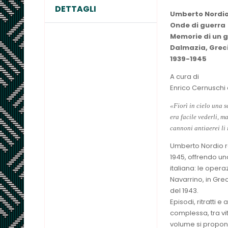
DETTAGLI
Umberto Nordi
Onde di guerra
Memorie di un g
Dalmazia, Grecia
1939-1945
A cura di
Enrico Cernuschi
«Fiorì in cielo una s
era facile vederli, m
cannoni antiaerei li
Umberto Nordio ra
1945, offrendo un
italiana: le opera
Navarrino, in Grec
del 1943.
Episodi, ritratti 
complessa, tra vit
volume si propone