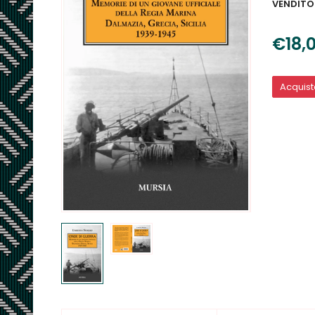
VENDITO
€18,
Acquis