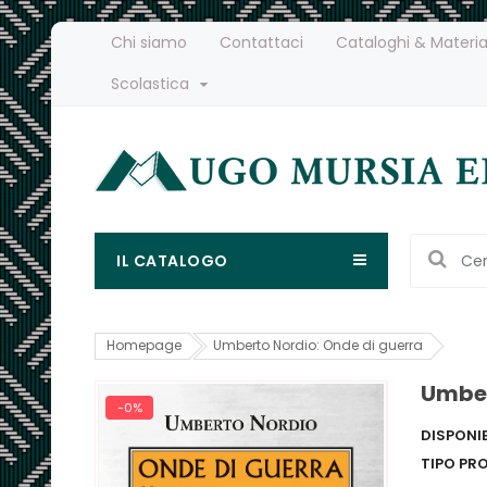
Chi siamo
Contattaci
Cataloghi & Materia
Scolastica
IL CATALOGO
Homepage
Umberto Nordio: Onde di guerra
Umber
-0%
DISPONIB
TIPO PR