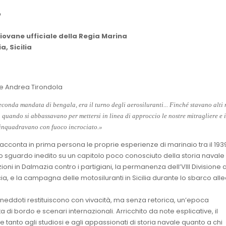
o
iovane ufficiale della Regia Marina
, Sicilia
 e Andrea Tirondola
econda mandata di bengala, era il turno degli aerosiluranti... Finché stavano alti
a quando si abbassavano per mettersi in linea di approccio le nostre mitragliere e i
 inquadravano con fuoco incrociato.»
cconta in prima persona le proprie esperienze di marinaio tra il 1939 
o sguardo inedito su un capitolo poco conosciuto della storia navale
zioni in Dalmazia contro i partigiani, la permanenza dell’VIII Divisione 
ia, e la campagna delle motosiluranti in Sicilia durante lo sbarco all
e aneddoti restituiscono con vivacità, ma senza retorica, un’epoca
a di bordo e scenari internazionali. Arricchito da note esplicative, il
 tanto agli studiosi e agli appassionati di storia navale quanto a chi