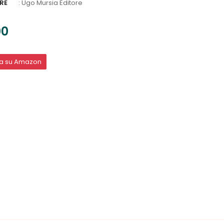
RE
:
Ugo Mursia Editore
00
ta su Amazon