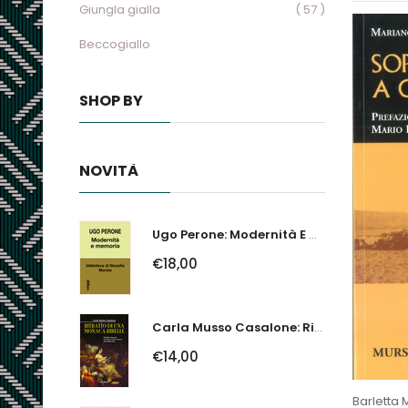
Giungla gialla
( 57 )
Beccogiallo
SHOP BY
NOVITÀ
Ugo Perone: Modernità E Memoria
€18,00
Carla Musso Casalone: Ritratto Di Una Monaca Ribelle. Brigida Franzone,...
€14,00