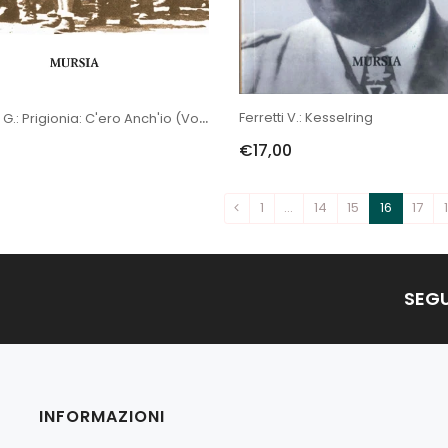
Ferretti V.: Kesselring
Bedeschi G.: Prigionia: C'ero Anch'io (vol.I)
€17,00
1
…
14
15
16
17
SEGU
INFORMAZIONI