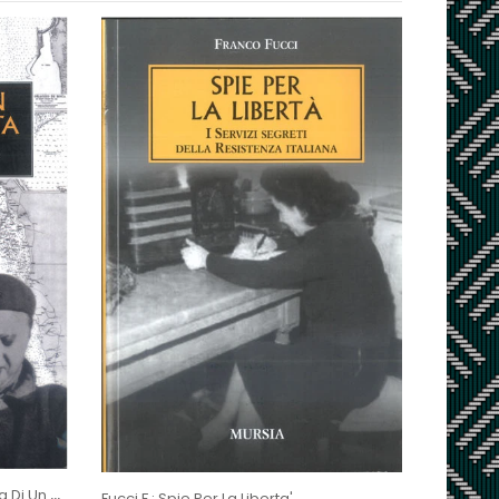
Rapalino P.-Schivardi G.: Odissea Di Un Sommergibilista
Fucci F.: Spie Per La Liberta'