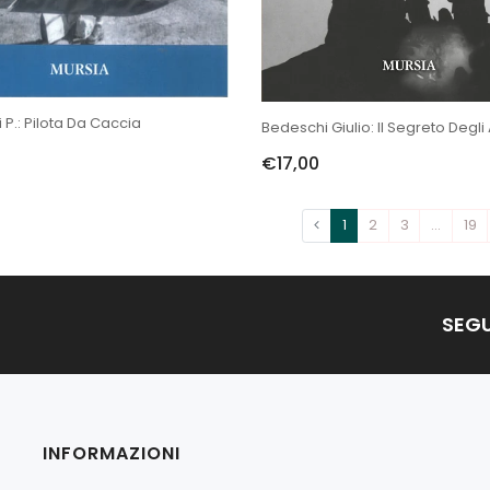
i P.: Pilota Da Caccia
Bedeschi Giulio: Il Segreto Degli 
€17,00
1
2
3
…
19
SEGU
INFORMAZIONI