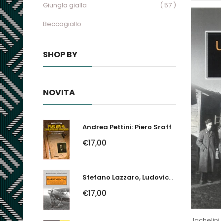
Giungla gialla
( 57 )
Beccogiallo
SHOP BY
NOVITÀ
Andrea Pettini: Piero Sraffa, Il Bibliotecario Sovversivo. Un Economista Nel...
€17,00
Stefano Lazzaro, Ludovico Slongo: Mario Visintini. Il Primo Asso Della...
€17,00