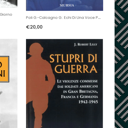
 Giorno
Poli G.-Calcagno G.: Echi Di Una Voce Perduta. Incontri E Conversaz...
€20,00