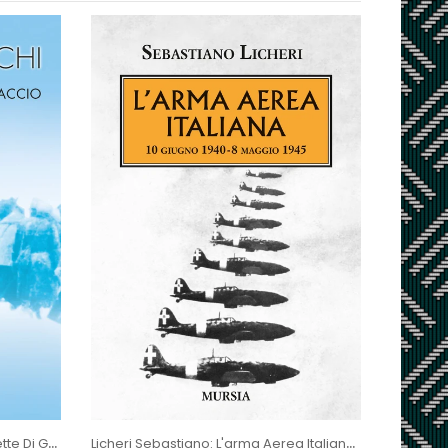
Bedeschi Giulio: Centomila Gavette Di Ghiaccio
Licheri Sebastiano: L'arma Aerea Italiana 10 Giugno 1940 - 8 Maggio...