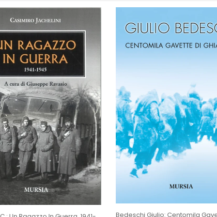
Jachelini C.: Un Ragazzo In Guerra. 1941-1945 ( Ravasio G.)